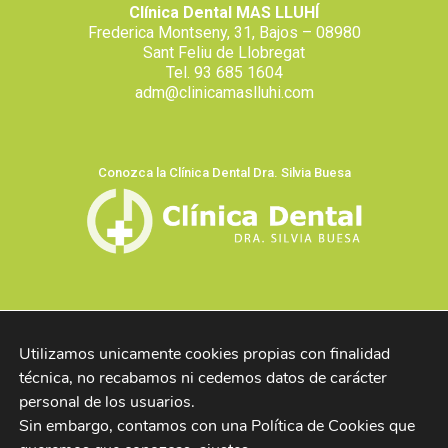
Clínica Dental MAS LLUHÍ
Frederica Montseny, 31, Bajos – 08980
Sant Feliu de Llobregat
Tel. 93 685 1604
adm@clinicamaslluhi.com
Conozca la Clínica Dental Dra. Silvia Buesa
AVISO LEGAL
Utilizamos unicamente cookies propias con finalidad 
POLÍTICA DE PRIVACIDAD
técnica, no recabamos ni cedemos datos de carácter 
POLÍTICA DE COOKIES
Sin embargo, contamos con una Política de Cookies que 